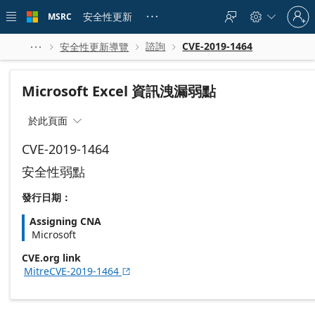
Skip to
Sign
main
安全性更新
MSRC





in
content
to
your
諮詢
CVE-2019-1464
安全性更新導覽




account
Microsoft Excel 資訊洩漏弱點
於此頁面

CVE-2019-1464
安全性弱點
發行日期：
Assigning CNA
Microsoft
CVE.org link
MitreCVE-2019-1464
