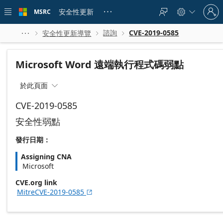
Skip to
Sign
main
安全性更新
MSRC





in
content
to
your
諮詢
CVE-2019-0585
安全性更新導覽




account
Microsoft Word 遠端執行程式碼弱點
於此頁面

CVE-2019-0585
安全性弱點
發行日期：
Assigning CNA
Microsoft
CVE.org link
MitreCVE-2019-0585
