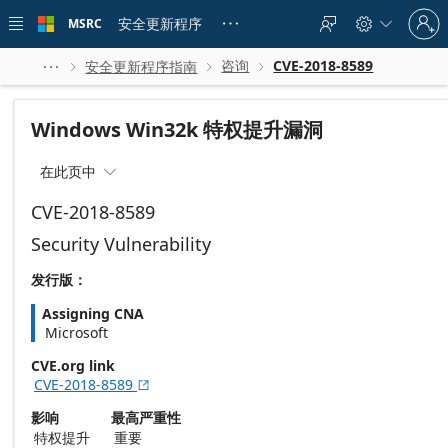
Skip to
Sign
main
安全更新程序
MSRC





in
content
to
your
咨询
CVE-2018-8589
安全更新程序指南




account
Windows Win32k 特权提升漏洞
在此页中

CVE-2018-8589
Security Vulnerability
发行版：
Assigning CNA
Microsoft
CVE.org link
CVE-2018-8589

影响
最高严重性
特权提升
重要