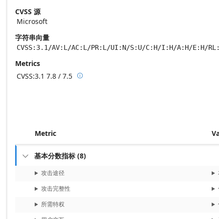
CVSS 源
Microsoft
字符串向量
CVSS:3.1/AV:L/AC:L/PR:L/UI:N/S:U/C:H/I:H/A:H/E:H/RL
Metrics
CVSS:3.1
7.8 / 7.5

Base score metrics: 7.8 / Temporal score m
Metric
V
基本分数指标
(
8
)

攻击途径
攻击完整性
所需特权