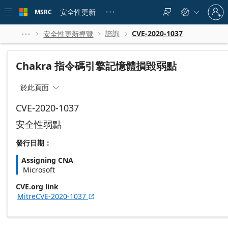
Skip to
Sign
main
安全性更新
MSRC





in
content
to
your
諮詢
CVE-2020-1037
安全性更新導覽




account
Chakra 指令碼引擎記憶體損毀弱點
於此頁面

CVE-2020-1037
安全性弱點
發行日期：
Assigning CNA
Microsoft
CVE.org link
MitreCVE-2020-1037
