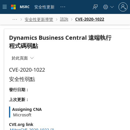
Skip to
Sign
main
安全性更新
MSRC





in
content
to
your
諮詢
CVE-2020-1022
安全性更新導覽




account
Dynamics Business Central 遠端執行
程式碼弱點
於此頁面

CVE-2020-1022
安全性弱點
發行日期：
上次更新：
Assigning CNA
Microsoft
CVE.org link
MitreCVE-2020-1022
