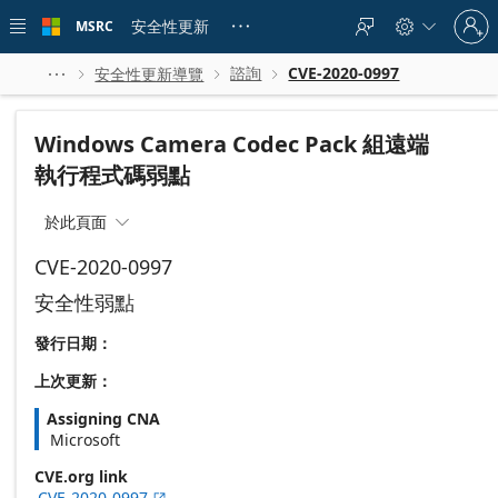
Skip to
Sign
main
安全性更新
MSRC





in
content
to
your
諮詢
CVE-2020-0997
安全性更新導覽




account
Windows Camera Codec Pack 組遠端
執行程式碼弱點
於此頁面

CVE-2020-0997
安全性弱點
發行日期：
上次更新：
Assigning CNA
Microsoft
CVE.org link
CVE-2020-0997
