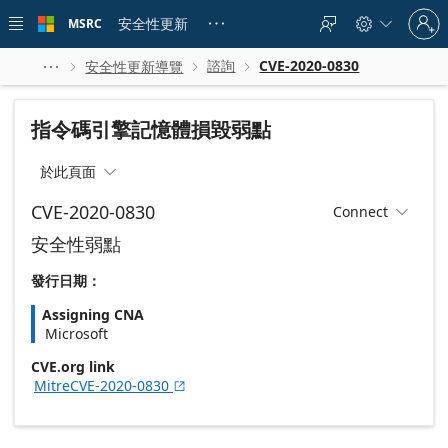
Skip to
Sign
main
安全性更新
MSRC





in
content
to
your
諮詢
CVE-2020-0830
安全性更新導覽




account
指令碼引擎記憶體損毀弱點
於此頁面

CVE-2020-0830
Connect

安全性弱點
發行日期：
Assigning CNA
Microsoft
CVE.org link
MitreCVE-2020-0830
