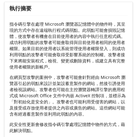
執行摘要
指令碼引擎在處理 Microsoft 瀏覽器記憶體中的物件時，其呈
現的方式中存在遠端執行程式碼弱點。此弱點可能會損毀記憶
體，使攻擊者有機會在目前使用者的內容中執行任意程式碼。
成功利用弱點的攻擊者可能會取得與目前使用者相同的使用者
權限。如果目前的使用者以系統管理使用者權限登入，則成功
利用弱點的攻擊者可能會取得受影響系統的控制權。攻擊者接
下來將能安裝程式，檢視、變更或刪除資料，或建立具有完整
使用者權限的新帳戶。
在網頁型攻擊的案例中，攻擊者可能會針對經由 Microsoft 瀏
覽器引起的弱點來設計並架設蓄意製作的網站，然後引誘使用
者檢視該網站。攻擊者也可能在主控瀏覽器轉譯引擎的應用程
式或 Microsoft Office 文件中內嵌 ActiveX 控制項，並標示為
「對初始化是安全的」。攻擊者也可能利用受侵害的網站，以
及接受或存放使用者提供之內容或廣告的網站。這些網站可能
含有經過蓄意製作並利用此弱點的內容。
此安全性更新會修改指令碼引擎處理記憶體中物件的方式，藉
此解決弱點。