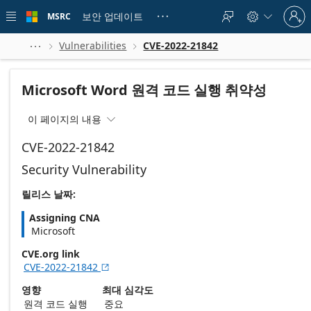
Skip to
Sign
main
보안 업데이트
MSRC





in
content
to
your
Vulnerabilities
CVE-2022-21842



account
Microsoft Word 원격 코드 실행 취약성
이 페이지의 내용

CVE-2022-21842
Security Vulnerability
릴리스 날짜:
Assigning CNA
Microsoft
CVE.org link
CVE-2022-21842

영향
최대 심각도
원격 코드 실행
중요