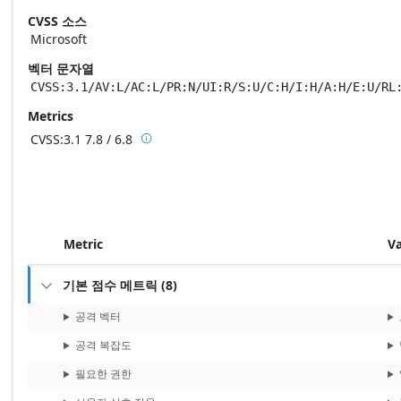
CVSS 소스
Microsoft
벡터 문자열
CVSS:3.1/AV:L/AC:L/PR:N/UI:R/S:U/C:H/I:H/A:H/E:U/RL
Metrics
CVSS:3.1
7.8 / 6.8

Base score metrics: 7.8 / Temporal score m
Metric
V
기본 점수 메트릭
(
8
)

공격 벡터
공격 복잡도
필요한 권한