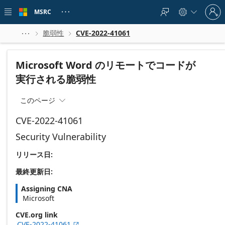
Skip to
Sign
main
MSRC





in
content
to
your
脆弱性
CVE-2022-41061



account
Microsoft Word のリモートでコードが
実行される脆弱性
このページ

CVE-2022-41061
Security Vulnerability
リリース日:
最終更新日:
Assigning CNA
Microsoft
CVE.org link
CVE-2022-41061
