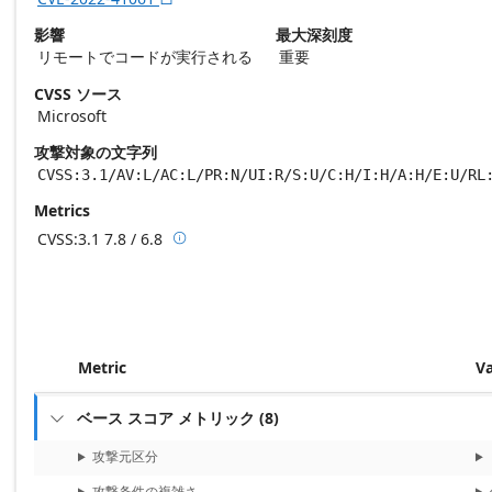
影響
最大深刻度
リモートでコードが実行される
重要
CVSS ソース
Microsoft
攻撃対象の文字列
CVSS:3.1/AV:L/AC:L/PR:N/UI:R/S:U/C:H/I:H/A:H/E:U/RL
Metrics
CVSS:3.1
7.8 / 6.8

Base score metrics: 7.8 / Temporal score m
Metric
V
ベース スコア メトリック
(
8
)

攻撃元区分
攻撃条件の複雑さ