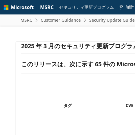
Skip to
Microsoft
MSRC
main
セキュリティ更新プログラム
謝辞

content
MSRC
Customer Guidance
Security Update Guide


2025 年 3 月のセキュリティ更新プログラ
このリリースは、次に示す 65 件の Micro
タグ
CVE