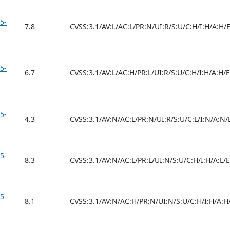
5-
7.8
CVSS:3.1/AV:L/AC:L/PR:N/UI:R/S:U/C:H/I:H/A:H/
5-
6.7
CVSS:3.1/AV:L/AC:H/PR:L/UI:R/S:U/C:H/I:H/A:H/
5-
4.3
CVSS:3.1/AV:N/AC:L/PR:N/UI:R/S:U/C:L/I:N/A:N/
5-
8.3
CVSS:3.1/AV:N/AC:L/PR:L/UI:N/S:U/C:H/I:H/A:L/
5-
8.1
CVSS:3.1/AV:N/AC:H/PR:N/UI:N/S:U/C:H/I:H/A:H