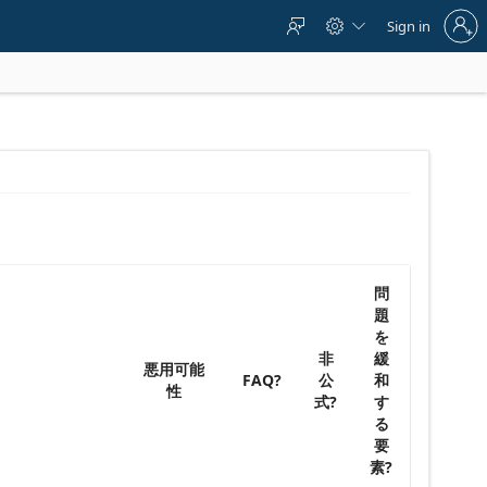
Sign
Sign in



in
to
your
account
問
題
を
非
緩
悪用可能
FAQ?
公
和
性
式?
す
る
要
素?