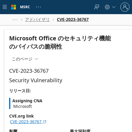
Skip to
Sign
main
MSRC





in
content
to
your
アドバイザリ
CVE-2023-36767



account
Microsoft Office のセキュリティ機能
のバイパスの脆弱性
このページ

CVE-2023-36767
Security Vulnerability
リリース日:
Assigning CNA
Microsoft
CVE.org link
CVE-2023-36767

影響
最大深刻度