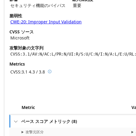
セキュリティ機能のバイパス
重要
脆弱性
CWE-20: Improper Input Validation
CVSS ソース
Microsoft
攻撃対象の文字列
CVSS:3.1/AV:N/AC:L/PR:N/UI:R/S:U/C:N/I:N/A:L/E:U/RL
Metrics
CVSS:3.1
4.3 / 3.8

Base score metrics: 4.3 / Temporal score m
Metric
V
ベース スコア メトリック
(
8
)

攻撃元区分