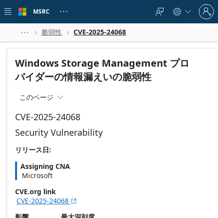
Skip to
Sign
main
MSRC





in
content
to
your
脆弱性
CVE-2025-24068



account
Windows Storage Management プロ
バイダーの情報漏えいの脆弱性
このページ

CVE-2025-24068
Security Vulnerability
リリース日:
Assigning CNA
Microsoft
CVE.org link
CVE-2025-24068

影響
最大深刻度