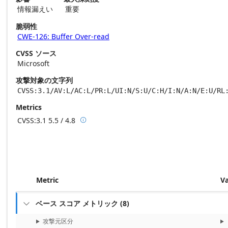
情報漏えい
重要
脆弱性
CWE-126: Buffer Over-read
CVSS ソース
Microsoft
攻撃対象の文字列
CVSS:3.1/AV:L/AC:L/PR:L/UI:N/S:U/C:H/I:N/A:N/E:U/RL
Metrics
CVSS:3.1
5.5 / 4.8

Base score metrics: 5.5 / Temporal score m
Metric
V
ベース スコア メトリック
(
8
)

攻撃元区分