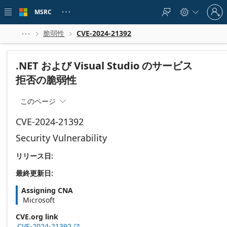
Skip to
Sign
main
MSRC





in
content
to
your
脆弱性
CVE-2024-21392



account
.NET および Visual Studio のサービス
拒否の脆弱性
このページ

CVE-2024-21392
Security Vulnerability
リリース日:
最終更新日:
Assigning CNA
Microsoft
CVE.org link
CVE-2024-21392
