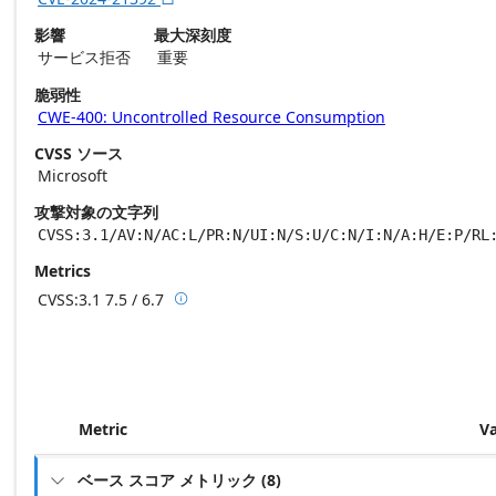
影響
最大深刻度
サービス拒否
重要
脆弱性
CWE-400: Uncontrolled Resource Consumption
CVSS ソース
Microsoft
攻撃対象の文字列
CVSS:3.1/AV:N/AC:L/PR:N/UI:N/S:U/C:N/I:N/A:H/E:P/RL
Metrics
CVSS:3.1
7.5 / 6.7

Base score metrics: 7.5 / Temporal score m
Metric
V
ベース スコア メトリック
(
8
)
