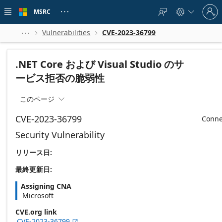
Skip to
Sign
main
MSRC





in
content
to
your
Vulnerabilities
CVE-2023-36799



account
.NET Core および Visual Studio のサ
ービス拒否の脆弱性
このページ

CVE-2023-36799
Conne
Security Vulnerability
リリース日:
最終更新日:
Assigning CNA
Microsoft
CVE.org link
CVE-2023-36799
