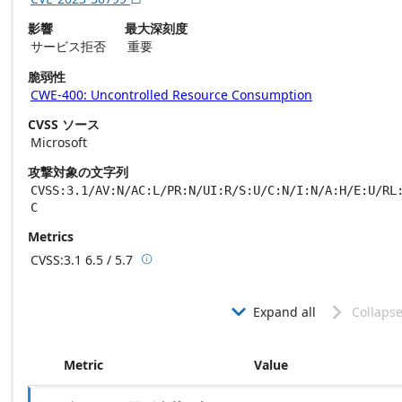
影響
最大深刻度
サービス拒否
重要
脆弱性
CWE-400: Uncontrolled Resource Consumption
CVSS ソース
Microsoft
攻撃対象の文字列
CVSS:3.1/AV:N/AC:L/PR:N/UI:R/S:U/C:N/I:N/A:H/E:U/RL
C
Metrics
CVSS:3.1
6.5 / 5.7

Base score metrics: 6.5 / Temporal score m
Expand all
Collapse


Metric
Value