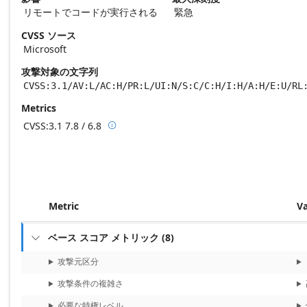
リモートでコードが実行される
緊急
CVSS ソース
Microsoft
攻撃対象の文字列
CVSS:3.1/AV:L/AC:H/PR:L/UI:N/S:C/C:H/I:H/A:H/E:U/RL
Metrics
CVSS:3.1
7.8 / 6.8

Base score metrics: 7.8 / Temporal score m
Metric
V
ベース スコア メトリック
(
8
)

攻撃元区分
攻撃条件の複雑さ
必要な特権レベル