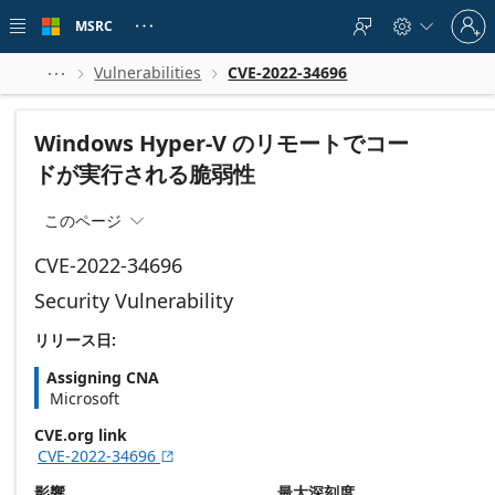
Skip to
Sign
main
MSRC





in
content
to
your
Vulnerabilities
CVE-2022-34696



account
Windows Hyper-V のリモートでコー
ドが実行される脆弱性
このページ

CVE-2022-34696
Security Vulnerability
リリース日:
Assigning CNA
Microsoft
CVE.org link
CVE-2022-34696

影響
最大深刻度