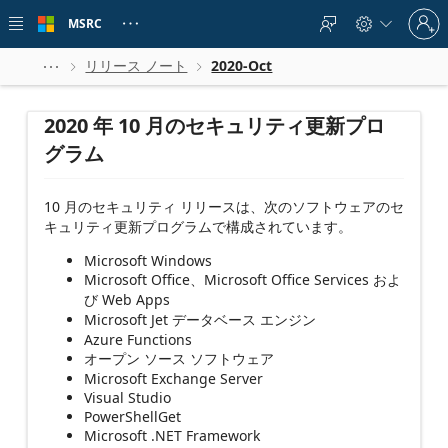
Skip to
Sign
main
MSRC





in
content
to
your
リリース ノート
2020-Oct



account
2020 年 10 月のセキュリティ更新プロ
グラム
10 月のセキュリティ リリースは、次のソフトウェアのセ
キュリティ更新プログラムで構成されています。
Microsoft Windows
Microsoft Office、Microsoft Office Services およ
び Web Apps
Microsoft Jet データベース エンジン
Azure Functions
オープン ソース ソフトウェア
Microsoft Exchange Server
Visual Studio
PowerShellGet
Microsoft .NET Framework