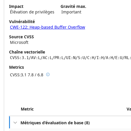
Impact
Gravité max.
Élévation de privilèges
Important
Vulnérabilité
CWE-122: Heap-based Buffer Overflow
Source CVSS
Microsoft
Chaîne vectorielle
CVSS:3.1/AV:L/AC:L/PR:L/UI:N/S:U/C:H/I:H/A:H/E:U/RL
Metrics
CVSS:3.1
7.8 / 6.8

Base score metrics: 7.8 / Temporal score m
Metric
V
Métriques d’évaluation de base
(
8
)
