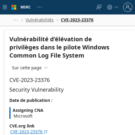
Skip to
Sign
main
MSRC





in
content
to
your
Vulnérabilités
CVE-2023-23376



account
Vulnérabilité d’élévation de
privilèges dans le pilote Windows
Common Log File System
Sur cette page

CVE-2023-23376
Security Vulnerability
Date de publication :
Assigning CNA
Microsoft
CVE.org link
CVE-2023-23376
