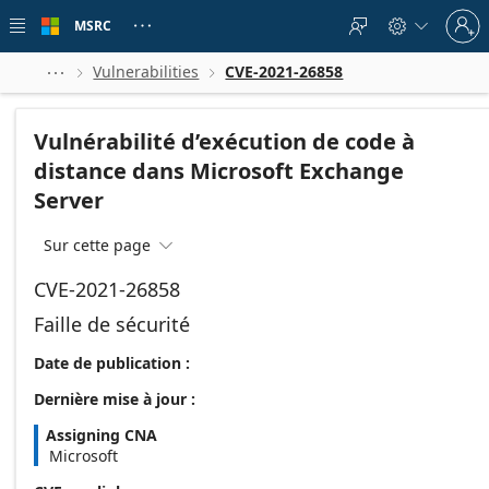
Skip to
Sign
main
MSRC





in
content
to
your
Vulnerabilities
CVE-2021-26858



account
Vulnérabilité d’exécution de code à
distance dans Microsoft Exchange
Server
Sur cette page

CVE-2021-26858
Faille de sécurité
Date de publication :
Dernière mise à jour :
Assigning CNA
Microsoft