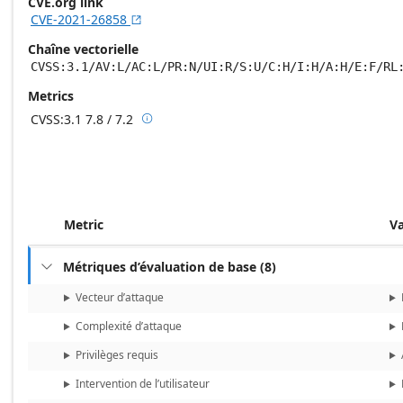
CVE.org link
CVE-2021-26858

Chaîne vectorielle
CVSS:3.1/AV:L/AC:L/PR:N/UI:R/S:U/C:H/I:H/A:H/E:F/RL
Metrics
CVSS:3.1
7.8 / 7.2

Base score metrics: 7.8 / Temporal score m
Metric
V
Métriques d’évaluation de base
(
8
)

Vecteur d’attaque
Complexité d’attaque
Privilèges requis
Intervention de l’utilisateur