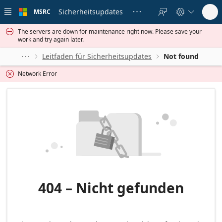
Skip to
main
Sicherheitsupdates
MSRC





content
The servers are down for maintenance right now. Please save your

work and try again later.
Leitfaden für Sicherheitsupdates
Not found



Network Error

404 – Nicht gefunden