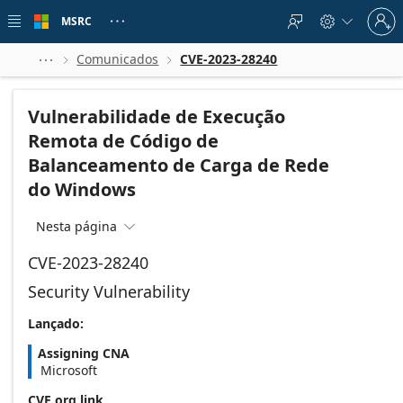
Skip to
Sign
main
MSRC





in
content
to
your
Comunicados
CVE-2023-28240



account
Vulnerabilidade de Execução
Remota de Código de
Balanceamento de Carga de Rede
do Windows
Nesta página

CVE-2023-28240
Security Vulnerability
Lançado:
Assigning CNA
Microsoft
CVE.org link