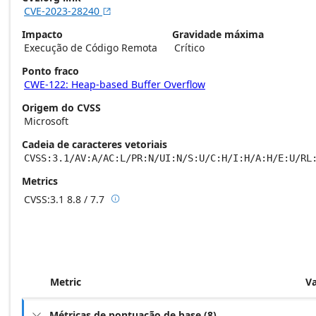
CVE-2023-28240

Impacto
Gravidade máxima
Execução de Código Remota
Crítico
Ponto fraco
CWE-122: Heap-based Buffer Overflow
Origem do CVSS
Microsoft
Cadeia de caracteres vetoriais
CVSS:3.1/AV:A/AC:L/PR:N/UI:N/S:U/C:H/I:H/A:H/E:U/RL
Metrics
CVSS:3.1
8.8 / 7.7

Base score metrics: 8.8 / Temporal score m
Metric
V
Métricas de pontuação de base
(
8
)
