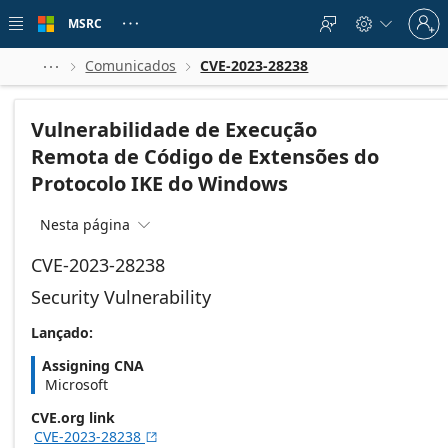
Skip to
Sign
main
MSRC





in
content
to
your
Comunicados
CVE-2023-28238



account
Vulnerabilidade de Execução
Remota de Código de Extensões do
Protocolo IKE do Windows
Nesta página

CVE-2023-28238
Security Vulnerability
Lançado:
Assigning CNA
Microsoft
CVE.org link
CVE-2023-28238
