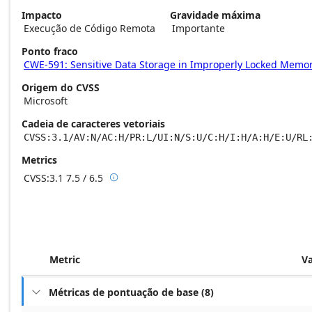
Impacto
Gravidade máxima
Execução de Código Remota
Importante
Ponto fraco
CWE-591: Sensitive Data Storage in Improperly Locked Memo
Origem do CVSS
Microsoft
Cadeia de caracteres vetoriais
CVSS:3.1/AV:N/AC:H/PR:L/UI:N/S:U/C:H/I:H/A:H/E:U/RL
Metrics
CVSS:3.1
7.5 / 6.5

Base score metrics: 7.5 / Temporal score m
Metric
V
Métricas de pontuação de base
(
8
)
