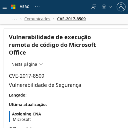
Skip to
Sign
main
MSRC





in
content
to
your
Comunicados
CVE-2017-8509



account
Vulnerabilidade de execução
remota de código do Microsoft
Office
Nesta página

CVE-2017-8509
Vulnerabilidade de Segurança
Lançado:
Ultima atualização:
Assigning CNA
Microsoft