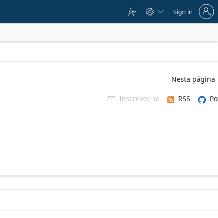
Sign
Sign in



in
to
your
account
Nesta página
Inscrever-se
RSS
Po
