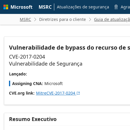
Skip to
Microsoft
MSRC
main
Atualizações de segurança
Agra

content
MSRC
Diretrizes para o cliente
Guia de atualizaç


Vulnerabilidade de bypass do recurso de 
CVE-2017-0204
Vulnerabilidade de Segurança
Lançado:
Assigning CNA
Microsoft
CVE.org link
MitreCVE-2017-0204

Resumo Executivo