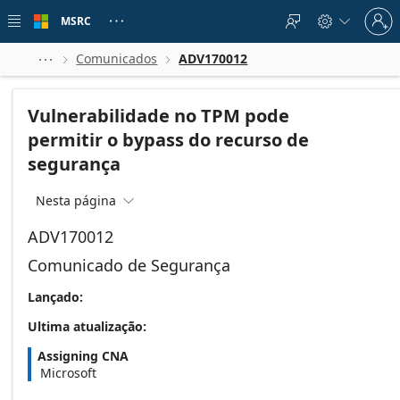
Skip to
Sign
main
MSRC





in
content
to
your
Comunicados
ADV170012



account
Vulnerabilidade no TPM pode
permitir o bypass do recurso de
segurança
Nesta página

ADV170012
Comunicado de Segurança
Lançado:
Ultima atualização:
Assigning CNA
Microsoft