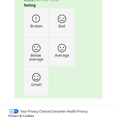
Rating


Broken
Bad


Below 
Average
average

Great!
Your Privacy Choices
Consumer Health Privacy
Privacy & Cookies