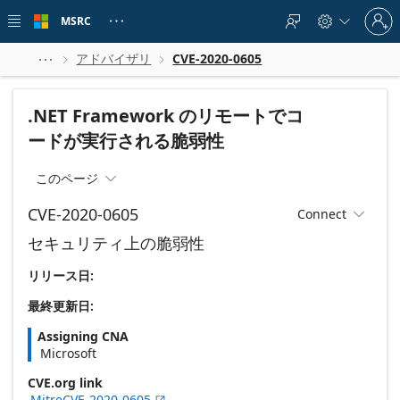
Skip to
Sign
main
MSRC





in
content
to
your
アドバイザリ
CVE-2020-0605



account
.NET Framework のリモートでコ
ードが実行される脆弱性
このページ

CVE-2020-0605
Connect

セキュリティ上の脆弱性
リリース日:
最終更新日:
Assigning CNA
Microsoft
CVE.org link
MitreCVE-2020-0605
