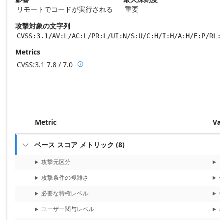
リモートでコードが実行される
重要
攻撃対象の文字列
CVSS:3.1/AV:L/AC:L/PR:L/UI:N/S:U/C:H/I:H/A:H/E:P/RL
Metrics
CVSS:3.1
7.8 / 7.0

Base score metrics: 7.8 / Temporal score m
Metric
V
ベース スコア メトリック
(
8
)

攻撃元区分
攻撃条件の複雑さ
必要な特権レベル
ユーザー関与レベル