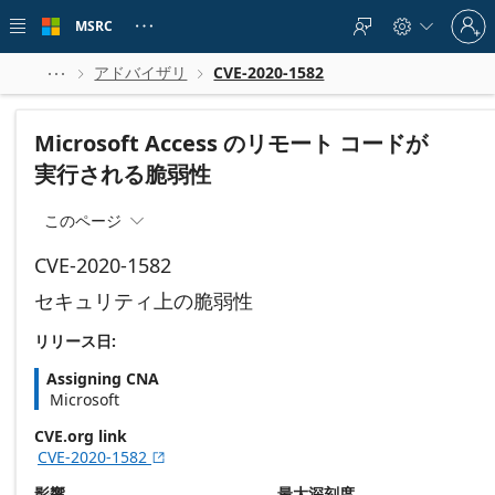
Skip to
Sign
main
MSRC





in
content
to
your
アドバイザリ
CVE-2020-1582



account
Microsoft Access のリモート コードが
実行される脆弱性
このページ

CVE-2020-1582
セキュリティ上の脆弱性
リリース日:
Assigning CNA
Microsoft
CVE.org link
CVE-2020-1582

影響
最大深刻度