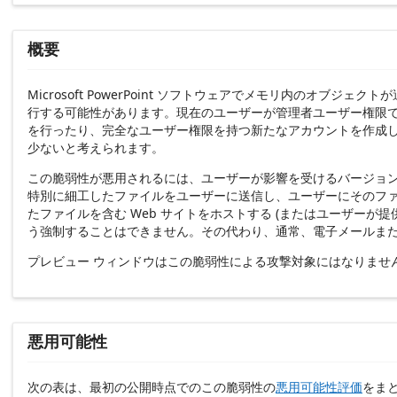
概要
Microsoft PowerPoint ソフトウェアでメモリ内
行する可能性があります。現在のユーザーが管理者ユーザー権限
を行ったり、完全なユーザー権限を持つ新たなアカウントを作成
少ないと考えられます。
この脆弱性が悪用されるには、ユーザーが影響を受けるバージョンの M
特別に細工したファイルをユーザーに送信し、ユーザーにそのファ
たファイルを含む Web サイトをホストする (またはユーザーが
う強制することはできません。その代わり、通常、電子メールま
プレビュー ウィンドウはこの脆弱性による攻撃対象にはなりません。こ
悪用可能性
次の表は、最初の公開時点でのこの脆弱性の
悪用可能性評価
をま