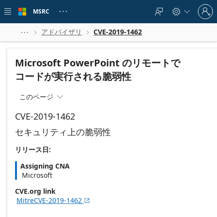
Skip to
Sign
main
MSRC





in
content
to
your
アドバイザリ
CVE-2019-1462



account
Microsoft PowerPoint のリモートで
コードが実行される脆弱性
このページ

CVE-2019-1462
セキュリティ上の脆弱性
リリース日:
Assigning CNA
Microsoft
CVE.org link
MitreCVE-2019-1462
