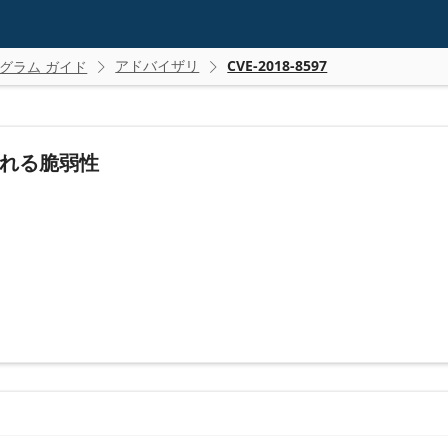
アドバイザリ
CVE-2018-8597
グラム ガイド


行される脆弱性