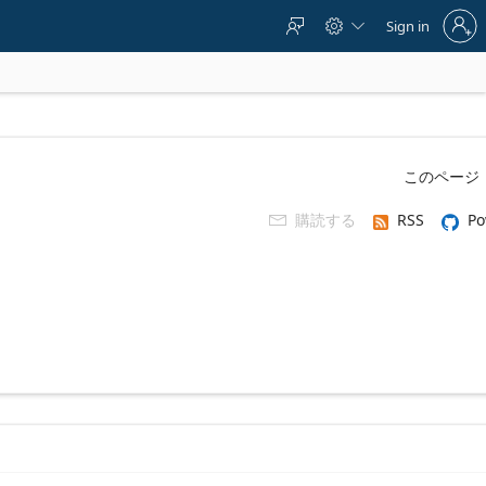
Sign
Sign in



in
to
your
account
このページ
購読する
RSS
Po
