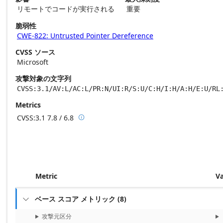
リモートでコードが実行される
重要
脆弱性
CWE-822: Untrusted Pointer Dereference
CVSS ソース
Microsoft
攻撃対象の文字列
CVSS:3.1/AV:L/AC:L/PR:N/UI:R/S:U/C:H/I:H/A:H/E:U/RL
Metrics
CVSS:3.1
7.8 / 6.8

Base score metrics: 7.8 / Temporal score m
Metric
V
ベース スコア メトリック
(
8
)

攻撃元区分