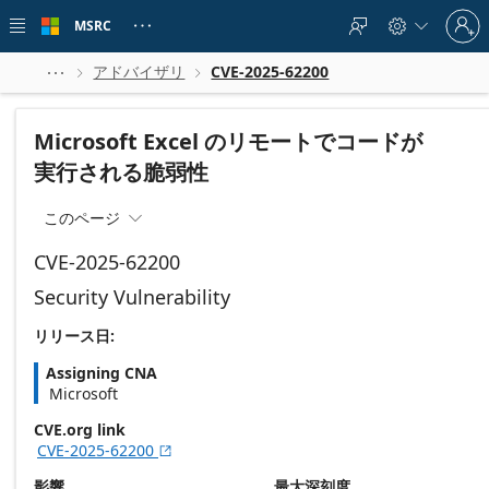
Skip to
Sign
main
MSRC





in
content
to
your
アドバイザリ
CVE-2025-62200



account
Microsoft Excel のリモートでコードが
実行される脆弱性
このページ

CVE-2025-62200
Security Vulnerability
リリース日:
Assigning CNA
Microsoft
CVE.org link
CVE-2025-62200

影響
最大深刻度