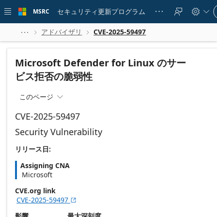
Skip to
Si
main
セキュリティ更新プログラム
MSRC





in
content
to
yo
アドバイザリ
CVE-2025-59497



ac
Microsoft Defender for Linux のサー
ビス拒否の脆弱性
このページ

CVE-2025-59497
Security Vulnerability
リリース日:
Assigning CNA
Microsoft
CVE.org link
CVE-2025-59497

影響
最大深刻度