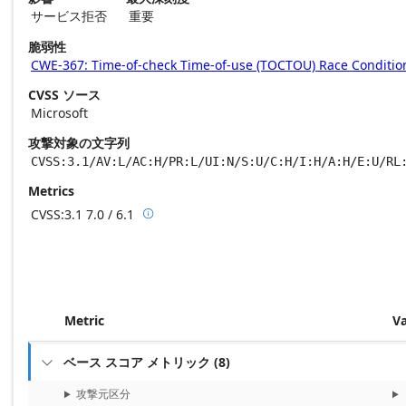
サービス拒否
重要
脆弱性
CWE-367: Time-of-check Time-of-use (TOCTOU) Race Conditio
CVSS ソース
Microsoft
攻撃対象の文字列
CVSS:3.1/AV:L/AC:H/PR:L/UI:N/S:U/C:H/I:H/A:H/E:U/RL
Metrics
CVSS:3.1
7.0 / 6.1

Base score metrics: 7.0 / Temporal score m
Metric
V
ベース スコア メトリック
(
8
)

攻撃元区分