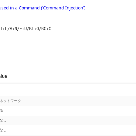
 used in a Command ('Command Injection')
I:L/A:N/E:U/RL:O/RC:C
 score metrics: 8.1
alue
ネットワーク
低
なし
なし