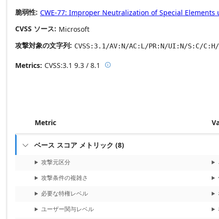
脆弱性
CWE-77: Improper Neutralization of Special Elements
CVSS ソース
Microsoft
攻撃対象の文字列
CVSS:3.1/AV:N/AC:L/PR:N/UI:N/S:C/C:H/
Metrics
CVSS:3.1
9.3 / 8.1

Base score metrics: 9.3 / Temporal
Metric
V
ベース スコア メトリック
(
8
)

攻撃元区分
攻撃条件の複雑さ
必要な特権レベル
ユーザー関与レベル