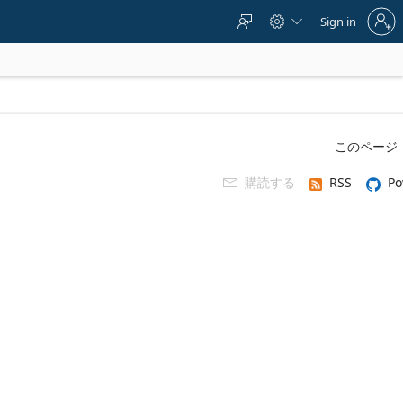
Sign
Sign in



in
to
your
account
このページ
購読する
RSS
Po
