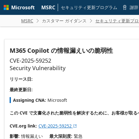
Skip to
Microsoft
MSRC
main
セキュリティ更新プログラム
謝辞

content
MSRC
カスタマー ガイダンス
セキュリティ更新プロ


M365 Copilot の情報漏えいの脆弱性
CVE-2025-59252
Security Vulnerability
リリース日:
最終更新日:
Assigning CNA
Microsoft
この CVE で文書化された脆弱性を解決するために、お客様が取
CVE.org link
CVE-2025-59252

影響
情報漏えい
最大深刻度
緊急