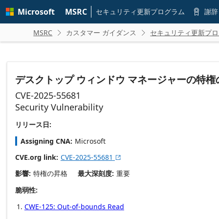
Skip to
Microsoft
MSRC
main
セキュリティ更新プログラム
謝辞

content
MSRC
カスタマー ガイダンス
セキュリティ更新プロ


デスクトップ ウィンドウ マネージャーの特
CVE-2025-55681
Security Vulnerability
リリース日:
Assigning CNA
Microsoft
CVE.org link
CVE-2025-55681

影響
特権の昇格
最大深刻度
重要
脆弱性
CWE-125: Out-of-bounds Read