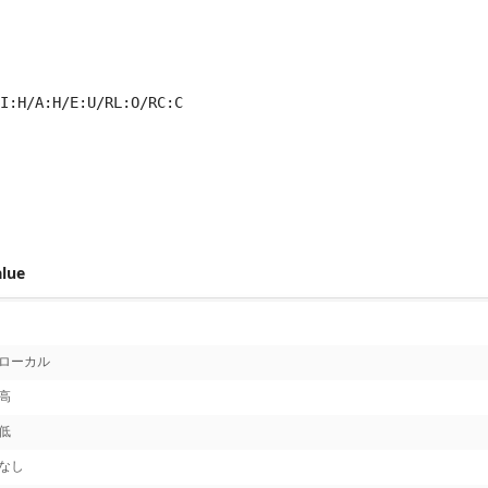
I:H/A:H/E:U/RL:O/RC:C
 score metrics: 6.1
alue
ローカル
高
低
なし