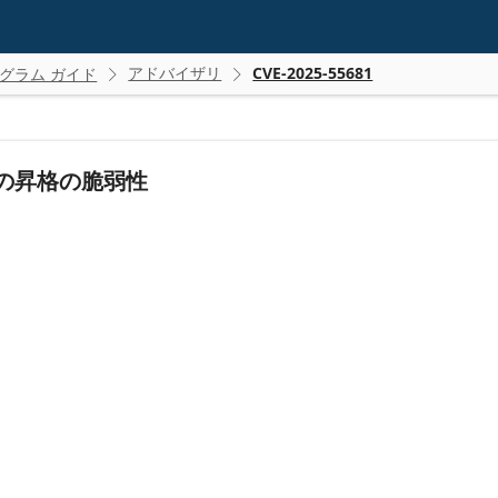
アドバイザリ
CVE-2025-55681
グラム ガイド


権の昇格の脆弱性