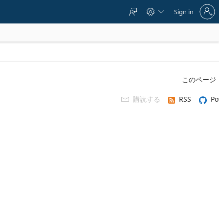
Sign
Sign in



in
to
your
account
このページ
購読する
RSS
Po
