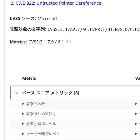
CWE-822: Untrusted Pointer Dereference
CVSS ソース
Microsoft
攻撃対象の文字列
CVSS:3.1/AV:L/AC:H/PR:L/UI:N/S:U/C:H/
Metrics
CVSS:3.1
7.0 / 6.1

Base score metrics: 7.0 / Temporal
Metric
V
ベース スコア メトリック
(
8
)

攻撃元区分
攻撃条件の複雑さ
必要な特権レベル
ユーザー関与レベル