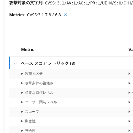
攻撃対象の文字列
CVSS:3.1/AV:L/AC:L/PR:L/UI:N/S:U/C:H/
Metrics
CVSS:3.1
7.8 / 6.8

Base score metrics: 7.8 / Temporal
Metric
V
ベース スコア メトリック
(
8
)

攻撃元区分
攻撃条件の複雑さ
必要な特権レベル
ユーザー関与レベル
スコープ
機密性
整合性