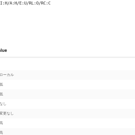
I:H/A:H/E:U/RL:O/RC:C
 score metrics: 6.8
alue
ローカル
低
低
なし
変更なし
高
高