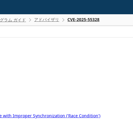
アドバイザリ
CVE-2025-55328
グラム ガイド


with Improper Synchronization ('Race Condition')