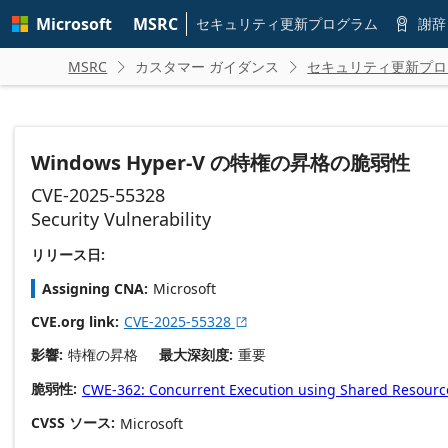
Skip to
Microsoft
MSRC
main
セキュリティ更新プログラム
謝辞

content
MSRC
カスタマー ガイダンス
セキュリティ更新プロ


Windows Hyper-V の特権の昇格の脆弱性
CVE-2025-55328
Security Vulnerability
リリース日:
Assigning CNA
Microsoft
CVE.org link
CVE-2025-55328

影響
特権の昇格
最大深刻度
重要
脆弱性
CWE-362: Concurrent Execution using Shared Resource 
CVSS ソース
Microsoft