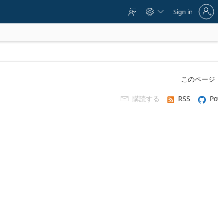
Sign
Sign in



in
to
your
account
このページ
購読する
RSS
Po
