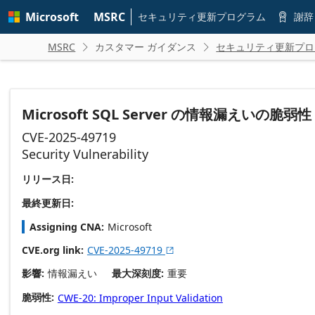
Skip to
Microsoft
MSRC
main
セキュリティ更新プログラム
謝辞

content
MSRC
カスタマー ガイダンス
セキュリティ更新プロ


Microsoft SQL Server の情報漏えいの脆弱性
CVE-2025-49719
Security Vulnerability
リリース日:
最終更新日:
Assigning CNA
Microsoft
CVE.org link
CVE-2025-49719

影響
情報漏えい
最大深刻度
重要
脆弱性
CWE-20: Improper Input Validation