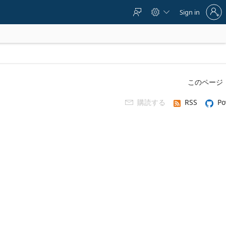
Sign
Sign in



in
to
your
account
このページ
購読する
RSS
Po
