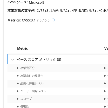
CVSS ソース
Microsoft
攻撃対象の文字列
CVSS:3.1/AV:N/AC:L/PR:N/UI:N/S:U/C:H/
Metrics
CVSS:3.1
7.5 / 6.5

Base score metrics: 7.5 / Temporal
Metric
V
ベース スコア メトリック
(
8
)

攻撃元区分
攻撃条件の複雑さ
必要な特権レベル
ユーザー関与レベル
スコープ
機密性