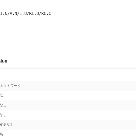
I:N/A:N/E:U/RL:O/RC:C
 score metrics: 6.5
alue
ネットワーク
低
なし
なし
変更なし
高