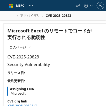
Skip to
Sign
main
MSRC





in
content
to
your
アドバイザリ
CVE-2025-29823



account
Microsoft Excel のリモートでコードが
実行される脆弱性
このページ

CVE-2025-29823
Security Vulnerability
リリース日:
最終更新日:
Assigning CNA
Microsoft
CVE.org link
CVE-2025-29823
