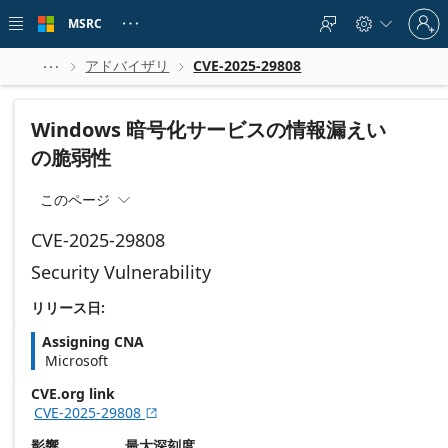
Skip to
Sign
main
MSRC





in
content
to
your
アドバイザリ
CVE-2025-29808



account
Windows 暗号化サービスの情報漏えい
の脆弱性
このページ

CVE-2025-29808
Security Vulnerability
リリース日:
Assigning CNA
Microsoft
CVE.org link
CVE-2025-29808

影響
最大深刻度