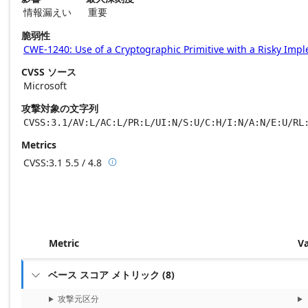
情報漏えい
重要
脆弱性
CWE-1240: Use of a Cryptographic Primitive with a Risky Imp
CVSS ソース
Microsoft
攻撃対象の文字列
CVSS:3.1/AV:L/AC:L/PR:L/UI:N/S:U/C:H/I:N/A:N/E:U/RL
Metrics
CVSS:3.1
5.5 / 4.8

Base score metrics: 5.5 / Temporal score m
Metric
V
ベース スコア メトリック
(
8
)

攻撃元区分