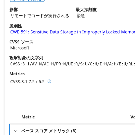
影響
最大深刻度
リモートでコードが実行される
緊急
脆弱性
CWE-591: Sensitive Data Storage in Improperly Locked Memo
CVSS ソース
Microsoft
攻撃対象の文字列
CVSS:3.1/AV:N/AC:H/PR:N/UI:R/S:U/C:H/I:H/A:H/E:U/RL
Metrics
CVSS:3.1
7.5 / 6.5

Base score metrics: 7.5 / Temporal score m
Metric
V
ベース スコア メトリック
(
8
)
