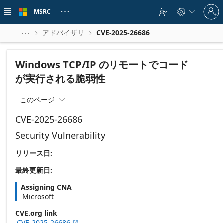
Skip to
Sign
main
MSRC





in
content
to
your
アドバイザリ
CVE-2025-26686



account
Windows TCP/IP のリモートでコード
が実行される脆弱性
このページ

CVE-2025-26686
Security Vulnerability
リリース日:
最終更新日:
Assigning CNA
Microsoft
CVE.org link
CVE-2025-26686
