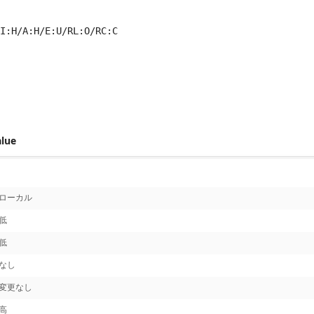
I:H/A:H/E:U/RL:O/RC:C
 score metrics: 6.8
alue
ローカル
低
低
なし
変更なし
高