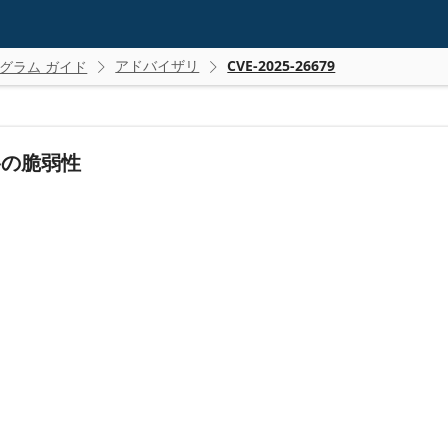
アドバイザリ
CVE-2025-26679
グラム ガイド


の昇格の脆弱性