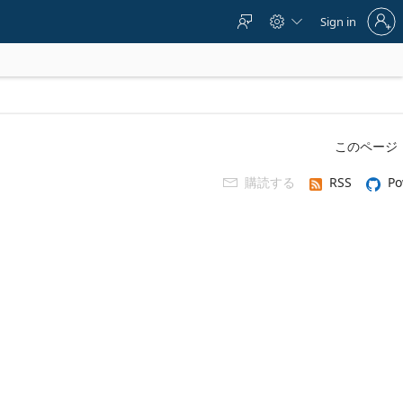
Sign
Sign in



in
to
your
account
このページ
購読する
RSS
Po
