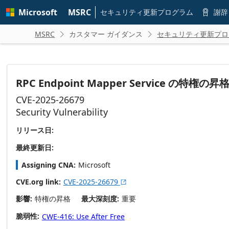
Skip to
Microsoft
MSRC
main
セキュリティ更新プログラム
謝辞

content
MSRC
カスタマー ガイダンス
セキュリティ更新プロ


RPC Endpoint Mapper Service の特権
CVE-2025-26679
Security Vulnerability
リリース日:
最終更新日:
Assigning CNA
Microsoft
CVE.org link
CVE-2025-26679

影響
特権の昇格
最大深刻度
重要
脆弱性
CWE-416: Use After Free