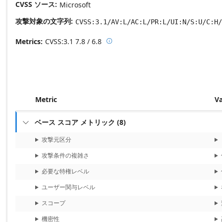
CVSS ソース
Microsoft
攻撃対象の文字列
CVSS:3.1/AV:L/AC:L/PR:L/UI:N/S:U/C:H/
Metrics
CVSS:3.1
7.8 / 6.8

Base score metrics: 7.8 / Temporal
Metric
V
ベース スコア メトリック
(
8
)

攻撃元区分
攻撃条件の複雑さ
必要な特権レベル
ユーザー関与レベル
スコープ
機密性