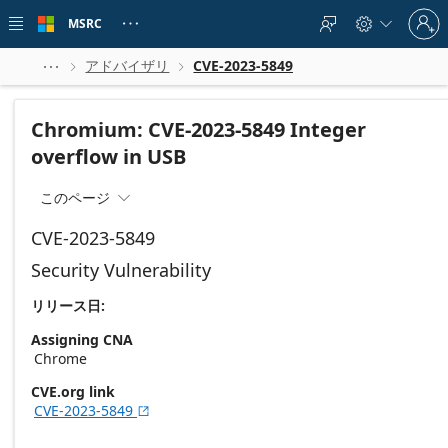
Skip to
Sign
main
MSRC





in
content
to
your
アドバイザリ
CVE-2023-5849



account
Chromium: CVE-2023-5849 Integer
overflow in USB
このページ

CVE-2023-5849
Security Vulnerability
リリース日:
Assigning CNA
Chrome
CVE.org link
CVE-2023-5849
