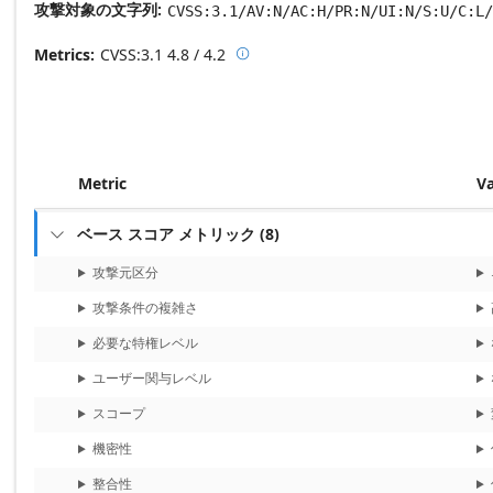
攻撃対象の文字列
CVSS:3.1/AV:N/AC:H/PR:N/UI:N/S:U/C:L/
Metrics
CVSS:3.1
4.8 / 4.2

Base score metrics: 4.8 / Temporal
Metric
V
ベース スコア メトリック
(
8
)

攻撃元区分
攻撃条件の複雑さ
必要な特権レベル
ユーザー関与レベル
スコープ
機密性
整合性