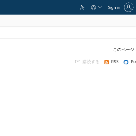
Sign
Sign in



in
to
your
account
このページ
購読する
RSS
Po
