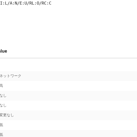
I:L/A:N/E:U/RL:O/RC:C
 score metrics: 4.2
alue
ネットワーク
高
なし
なし
変更なし
低
低