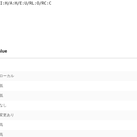
I:H/A:H/E:U/RL:O/RC:C
 score metrics: 7.7
alue
ローカル
低
低
なし
変更あり
高
高