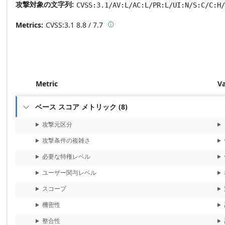
攻撃対象の文字列
CVSS:3.1/AV:L/AC:L/PR:L/UI:N/S:C/C:H/
Metrics
CVSS:3.1
8.8 / 7.7

Base score metrics: 8.8 / Temporal
Metric
V
ベース スコア メトリック
(
8
)

攻撃元区分
攻撃条件の複雑さ
必要な特権レベル
ユーザー関与レベル
スコープ
機密性
整合性