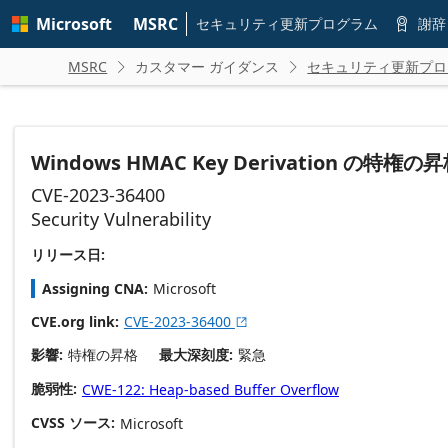
Skip to
Microsoft
MSRC
main
セキュリティ更新プログラム
謝辞

content
MSRC
カスタマー ガイダンス
セキュリティ更新プロ


Windows HMAC Key Derivation の特
CVE-2023-36400
Security Vulnerability
リリース日:
Assigning CNA
Microsoft
CVE.org link
CVE-2023-36400

影響
特権の昇格
最大深刻度
緊急
脆弱性
CWE-122: Heap-based Buffer Overflow
CVSS ソース
Microsoft