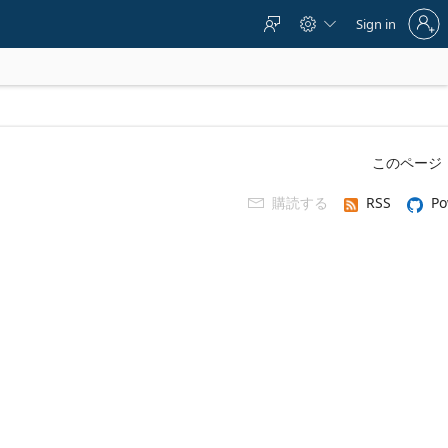
Sign
Sign in



in
to
your
account
このページ
購読する
RSS
Po
