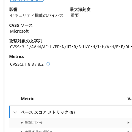
影響
最大深刻度
セキュリティ機能のバイパス
重要
CVSS ソース
Microsoft
攻撃対象の文字列
CVSS:3.1/AV:N/AC:L/PR:N/UI:R/S:U/C:H/I:H/A:H/E:F/RL
Metrics
CVSS:3.1
8.8 / 8.2

Base score metrics: 8.8 / Temporal score m
Metric
V
ベース スコア メトリック
(
8
)

攻撃元区分
攻撃条件の複雑さ