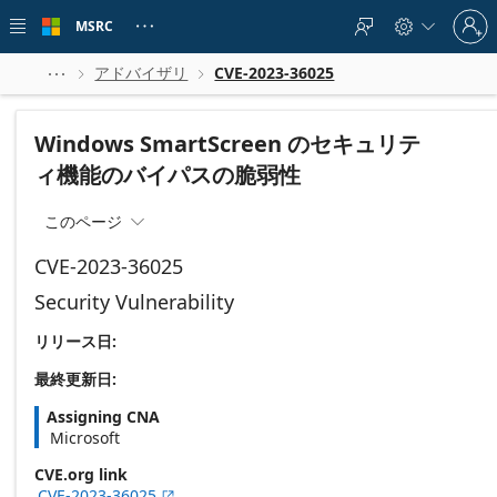
Skip to
Sign
main
MSRC





in
content
to
your
アドバイザリ
CVE-2023-36025



account
Windows SmartScreen のセキュリテ
ィ機能のバイパスの脆弱性
このページ

CVE-2023-36025
Security Vulnerability
リリース日:
最終更新日:
Assigning CNA
Microsoft
CVE.org link
CVE-2023-36025
