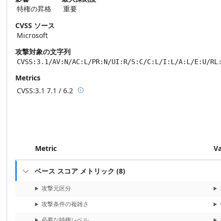
特権の昇格
重要
CVSS ソース
Microsoft
攻撃対象の文字列
CVSS:3.1/AV:N/AC:L/PR:N/UI:R/S:C/C:L/I:L/A:L/E:U/RL
Metrics
CVSS:3.1
7.1 / 6.2

Base score metrics: 7.1 / Temporal score m
Metric
V
ベース スコア メトリック
(
8
)

攻撃元区分
攻撃条件の複雑さ
必要な特権レベル