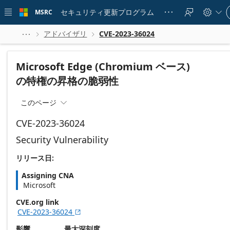
Skip to
Si
main
セキュリティ更新プログラム
MSRC





in
content
to
yo
アドバイザリ
CVE-2023-36024



ac
Microsoft Edge (Chromium ベース)
の特権の昇格の脆弱性
このページ

CVE-2023-36024
Security Vulnerability
リリース日:
Assigning CNA
Microsoft
CVE.org link
CVE-2023-36024

影響
最大深刻度