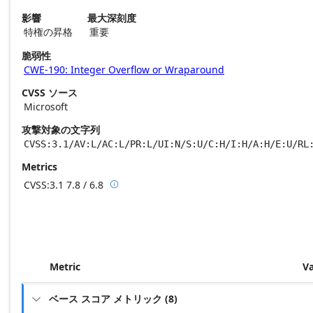
影響
最大深刻度
特権の昇格
重要
脆弱性
CWE-190: Integer Overflow or Wraparound
CVSS ソース
Microsoft
攻撃対象の文字列
CVSS:3.1/AV:L/AC:L/PR:L/UI:N/S:U/C:H/I:H/A:H/E:U/RL
Metrics
CVSS:3.1
7.8 / 6.8

Base score metrics: 7.8 / Temporal score m
Metric
V
ベース スコア メトリック
(
8
)
