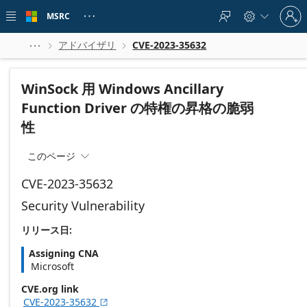
Skip to
Sign
main
MSRC





in
content
to
your
アドバイザリ
CVE-2023-35632



account
WinSock 用 Windows Ancillary
Function Driver の特権の昇格の脆弱
性
このページ

CVE-2023-35632
Security Vulnerability
リリース日:
Assigning CNA
Microsoft
CVE.org link
CVE-2023-35632
