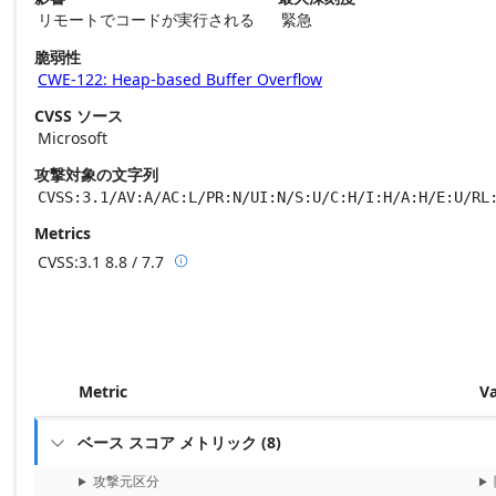
リモートでコードが実行される
緊急
脆弱性
CWE-122: Heap-based Buffer Overflow
CVSS ソース
Microsoft
攻撃対象の文字列
CVSS:3.1/AV:A/AC:L/PR:N/UI:N/S:U/C:H/I:H/A:H/E:U/RL
Metrics
CVSS:3.1
8.8 / 7.7

Base score metrics: 8.8 / Temporal score m
Metric
V
ベース スコア メトリック
(
8
)

攻撃元区分