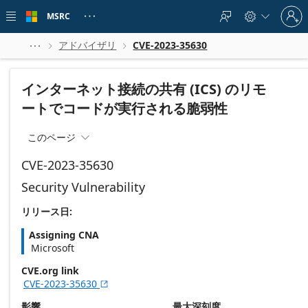
Skip to
Sign
main
MSRC





in
content
to
your
アドバイザリ
CVE-2023-35630



account
インターネット接続の共有 (ICS) のリモ
ートでコードが実行される脆弱性
このページ

CVE-2023-35630
Security Vulnerability
リリース日:
Assigning CNA
Microsoft
CVE.org link
CVE-2023-35630

影響
最大深刻度