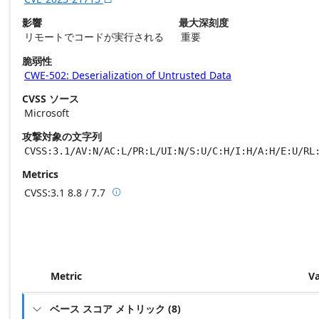
影響
最大深刻度
リモートでコードが実行される
重要
脆弱性
CWE-502: Deserialization of Untrusted Data
CVSS ソース
Microsoft
攻撃対象の文字列
CVSS:3.1/AV:N/AC:L/PR:L/UI:N/S:U/C:H/I:H/A:H/E:U/RL
Metrics
CVSS:3.1
8.8 / 7.7

Base score metrics: 8.8 / Temporal score m
Metric
V
ベース スコア メトリック
(
8
)
