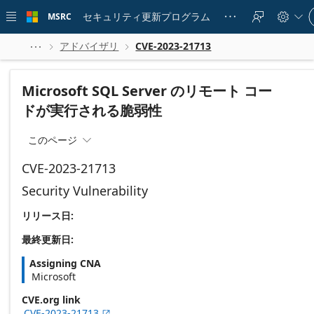
Skip to
Si
main
セキュリティ更新プログラム
MSRC





in
content
to
yo
アドバイザリ
CVE-2023-21713



ac
Microsoft SQL Server のリモート コー
ドが実行される脆弱性
このページ

CVE-2023-21713
Security Vulnerability
リリース日:
最終更新日:
Assigning CNA
Microsoft
CVE.org link
CVE-2023-21713
