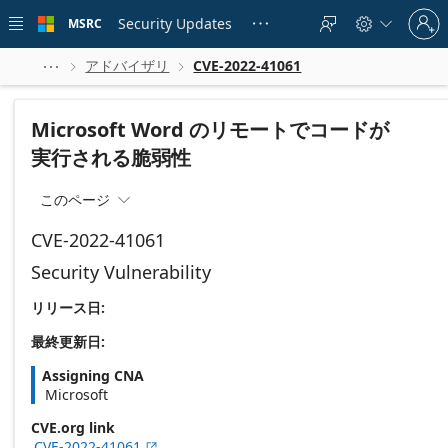
Skip to
Sign
main
Security Updates
MSRC





in
content
to
your
アドバイザリ
CVE-2022-41061



account
Microsoft Word のリモートでコードが
実行される脆弱性
このページ

CVE-2022-41061
Security Vulnerability
リリース日:
最終更新日:
Assigning CNA
Microsoft
CVE.org link
CVE-2022-41061
