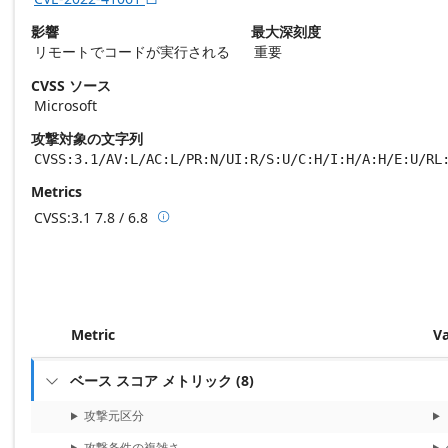
影響
最大深刻度
リモートでコードが実行される
重要
CVSS ソース
Microsoft
攻撃対象の文字列
CVSS:3.1/AV:L/AC:L/PR:N/UI:R/S:U/C:H/I:H/A:H/E:U/RL
Metrics
CVSS:3.1
7.8 / 6.8

Base score metrics: 7.8 / Temporal score m
Metric
V
ベース スコア メトリック
(
8
)

攻撃元区分
攻撃条件の複雑さ