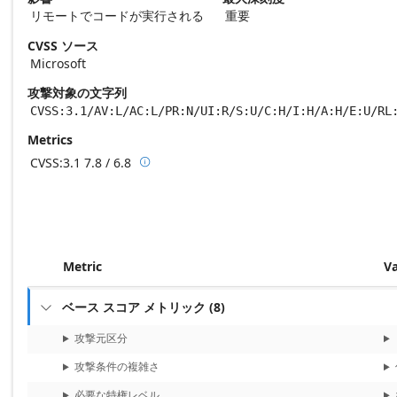
リモートでコードが実行される
重要
CVSS ソース
Microsoft
攻撃対象の文字列
CVSS:3.1/AV:L/AC:L/PR:N/UI:R/S:U/C:H/I:H/A:H/E:U/RL
Metrics
CVSS:3.1
7.8 / 6.8

Base score metrics: 7.8 / Temporal score m
Metric
V
ベース スコア メトリック
(
8
)

攻撃元区分
攻撃条件の複雑さ
必要な特権レベル