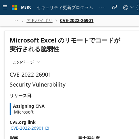
Skip to
Si
main
セキュリティ更新プログラム
MSRC





in
content
to
yo
アドバイザリ
CVE-2022-26901



ac
Microsoft Excel のリモートでコードが
実行される脆弱性
このページ

CVE-2022-26901
Security Vulnerability
リリース日:
Assigning CNA
Microsoft
CVE.org link
CVE-2022-26901

影響
最大深刻度