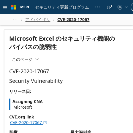
Skip to
Si
main
セキュリティ更新プログラム
MSRC





in
content
to
yo
アドバイザリ
CVE-2020-17067



ac
Microsoft Excel のセキュリティ機能の
バイパスの脆弱性
このページ

CVE-2020-17067
Security Vulnerability
リリース日:
Assigning CNA
Microsoft
CVE.org link
CVE-2020-17067

影響
最大深刻度