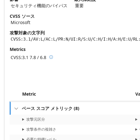
セキュリティ機能のバイパス
重要
CVSS ソース
Microsoft
攻撃対象の文字列
CVSS:3.1/AV:L/AC:L/PR:N/UI:R/S:U/C:H/I:H/A:H/E:U/RL
Metrics
CVSS:3.1
7.8 / 6.8

Base score metrics: 7.8 / Temporal score m
Metric
V
ベース スコア メトリック
(
8
)

攻撃元区分
攻撃条件の複雑さ
必要な特権レベル